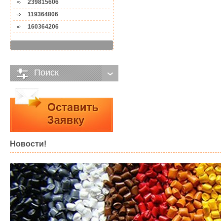
239815606
119364806
160364206
Поиск
Новости!