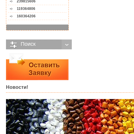
239815606
119364806
160364206
Поиск
Новости!