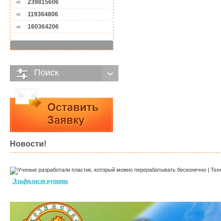
239815606
119364806
160364206
Поиск
Новости!
Эльфпласт купить